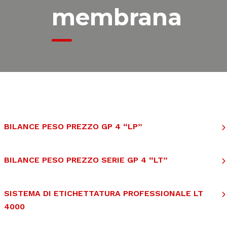
membrana
BILANCE PESO PREZZO GP 4 “LP”
BILANCE PESO PREZZO SERIE GP 4 “LT”
SISTEMA DI ETICHETTATURA PROFESSIONALE LT
4000