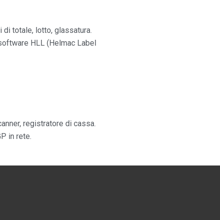
i totale, lotto, glassatura.
 software HLL (Helmac Label
nner, registratore di cassa.
P in rete.