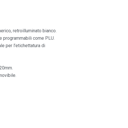
rico, retroilluminato bianco.
nte programmabili come PLU.
e per l’etichettatura di
120mm.
movibile.