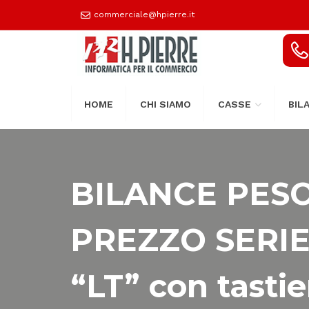
commerciale@hpierre.it
HOME
CHI SIAMO
CASSE
BIL
BILANCE PES
PREZZO SERIE
“LT” con tastie