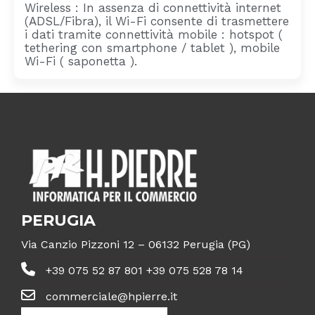
Wireless : In assenza di connettività internet
(ADSL/Fibra), il Wi-Fi consente di trasmettere
i dati tramite connettività mobile : hotspot (
tethering con smartphone / tablet ), mobile
Wi-Fi ( saponetta ).
PERUGIA
Via Canzio Pizzoni 12 – 06132 Perugia (PG)
+39 075 52 87 801 +39 075 528 78 14
commerciale@hpierre.it