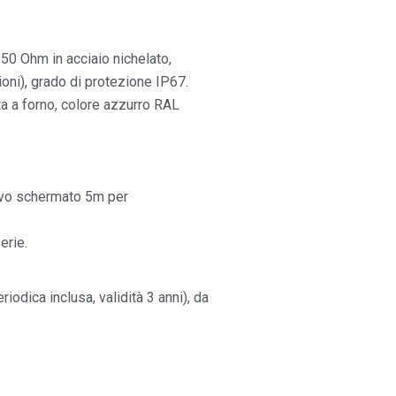
50 Ohm in acciaio nichelato,
i), grado di protezione IP67.
ata a forno, colore azzurro RAL
avo schermato 5m per
erie.
dica inclusa, validità 3 anni), da