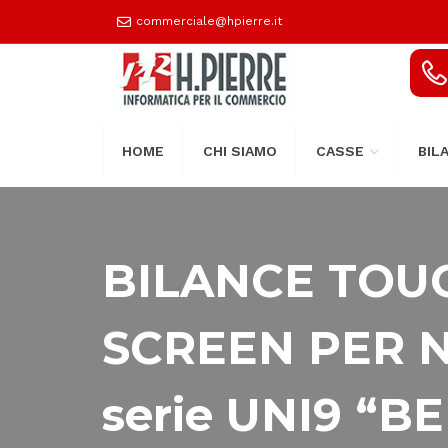
commerciale@hpierre.it
HOME
CHI SIAMO
CASSE
BIL
BILANCE TOU
SCREEN PER 
serie UNI9 “B