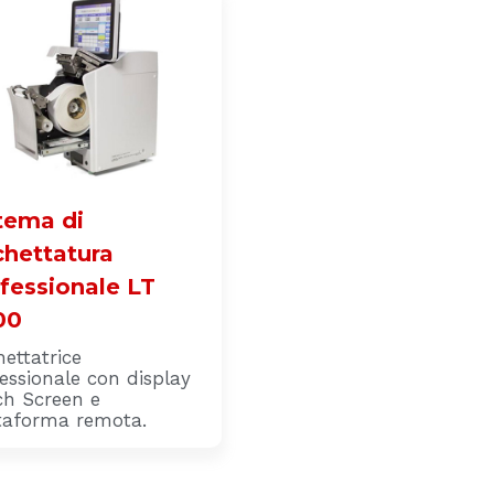
tema di
chettatura
fessionale LT
00
hettatrice
essionale con display
h Screen e
taforma remota.