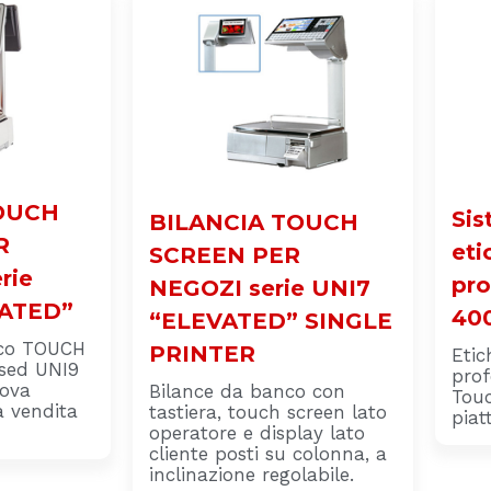
OUCH
Sis
BILANCIA TOUCH
R
eti
SCREEN PER
rie
pro
NEGOZI serie UNI7
VATED”
40
“ELEVATED” SINGLE
nco TOUCH
PRINTER
Etic
sed UNI9
prof
uova
Bilance da banco con
Touc
a vendita
tastiera, touch screen lato
piat
operatore e display lato
cliente posti su colonna, a
inclinazione regolabile.